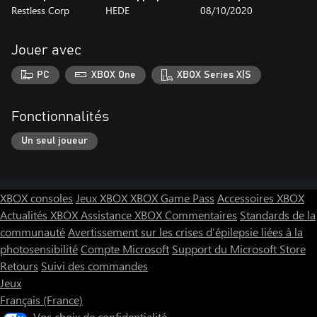
Restless Corp
HEDE
08/10/2020
Jouer avec
PC
XBOX One
XBOX Series X|S
Fonctionnalités
Un seul joueur
XBOX consoles
Jeux XBOX
XBOX Game Pass
Accessoires XBOX
Actualités XBOX
Assistance XBOX
Commentaires
Standards de la
communauté
Avertissement sur les crises d’épilepsie liées à la
photosensibilité
Compte Microsoft
Support du Microsoft Store
Retours
Suivi des commandes
Jeux
Français (France)
Vos choix de confidentialité