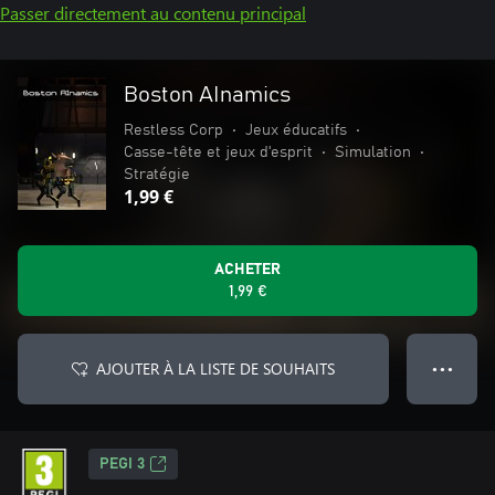
Passer directement au contenu principal
Boston AInamics
Restless Corp
•
Jeux éducatifs
•
Casse-tête et jeux d'esprit
•
Simulation
•
Stratégie
1,99 €
ACHETER
1,99 €
AJOUTER À LA LISTE DE SOUHAITS
● ● ●
PEGI 3