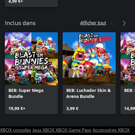
4,99 €+
Afficher tout
Inclus dans
BEB: Super Mega
BEB: Luchador Skin &
BEB:
Bundle
Arena Bundle
19,99 €+
3,99 €
14,99
XBOX consoles
Jeux XBOX
XBOX Game Pass
Accessoires XBOX