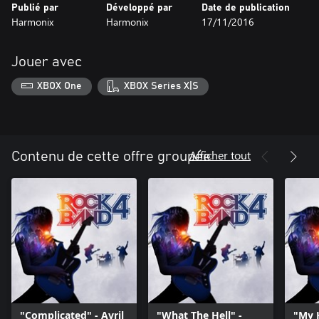
Publié par
Développé par
Date de publication
Harmonix
Harmonix
17/11/2016
Jouer avec
XBOX One
XBOX Series X|S
Afficher tout
Contenu de cette offre groupée
"Complicated" - Avril
"What The Hell" -
"My 