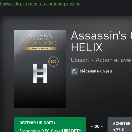
Passer directement au contenu principal
Assassin's
HELIX
Ubisoft
•
Action et ave
Nécessite un jeu
OBTENIR UBISOFT+
ACHETER
- OU -
4,99 €
Économisez
0,50 €
avec