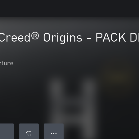
 Creed® Origins - PACK
nture
● ● ●