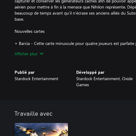
capturer et conserver les générateurs cachés afin de pouvoir app
aérien pour mettre à fin à la menace que Nihilon représente. Dép
beaucoup de temps avant qu’il n’écrase ses anciens alliés du Subs
base.
Nouvelles cartes
+ Barcia - Cette carte minuscule pour quatre joueurs est parfaite 
déjeuner.
Afficher plus
+ Caneghem - Naviguez les plaines arides afin de récupérer les re
plateaux de cette petite carte pour quatre joueurs.
Publié par
Développé par
Stardock Entertainment
Stardock Entertainment, Oxide
+ Crawford - Des parties rapides et intenses (2v2v2 ou 1v1v1) vo
Games
taille moyenne pour six joueurs.
+ Karnold - Foncez pour le 4v1 (ou le 1v4) sur cette carte serrée
ou essayez le 2v2 - inhabituel, mais équitable.
Travaille avec
+ Sirotek - Cette petite carte optimisée pour le 3v3 offre deux en
d’un canyon: des cibles faciles, mais disposant d’une grande quant
+ Walbright - De gigantesques formations contrastent avec les pl