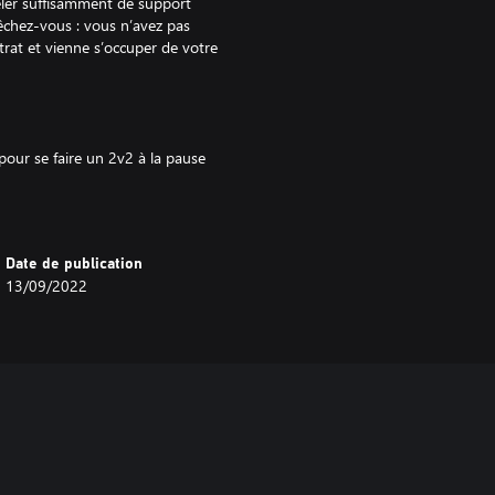
eler suffisamment de support
êchez-vous : vous n’avez pas
trat et vienne s’occuper de votre
pour se faire un 2v2 à la pause
ssources concentrées sur les
Date de publication
13/09/2022
us attendent sur cette carte de
 et asymétrique de taille moyenne
droits de départs situés au milieu
ité de ressources.
ateaux isolés de cette grande