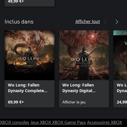
49,99 €+
Afficher tout
Inclus dans
Wo Long: Fallen
Wo Long: Fallen
Wo L
Dynasty Complete
Dynasty Digital
Dyna
Edition
Deluxe Edition
Saiso
69,99 €+
Afficher le jeu
24,99
XBOX consoles
Jeux XBOX
XBOX Game Pass
Accessoires XBOX