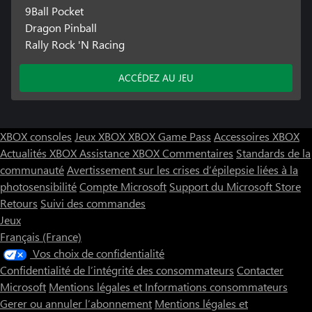
9Ball Pocket
Dragon Pinball
Rally Rock 'N Racing
ACCÉDEZ AU JEU
XBOX consoles
Jeux XBOX
XBOX Game Pass
Accessoires XBOX
Actualités XBOX
Assistance XBOX
Commentaires
Standards de la
communauté
Avertissement sur les crises d’épilepsie liées à la
photosensibilité
Compte Microsoft
Support du Microsoft Store
Retours
Suivi des commandes
Jeux
Français (France)
Vos choix de confidentialité
Confidentialité de l’intégrité des consommateurs
Contacter
Microsoft
Mentions légales et Informations consommateurs
Gerer ou annuler l’abonnement
Mentions légales et