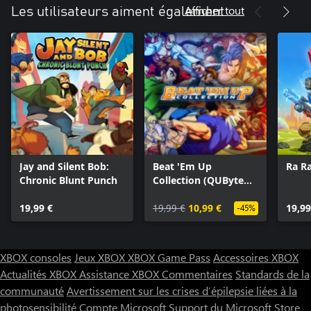
Afficher tout
Les utilisateurs aiment également
Jay and Silent Bob:
Beat 'Em Up
Ra R
Chronic Blunt Punch
Collection (QUByte
Classics)
19,99 €
19,99 €
10,99 €
19,99
-45%
XBOX consoles
Jeux XBOX
XBOX Game Pass
Accessoires XBOX
Actualités XBOX
Assistance XBOX
Commentaires
Standards de la
communauté
Avertissement sur les crises d’épilepsie liées à la
photosensibilité
Compte Microsoft
Support du Microsoft Store