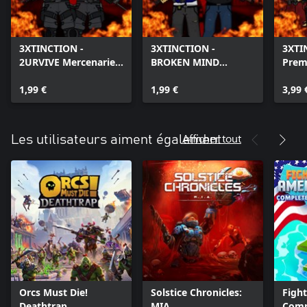
3XTINCTION -
3XTINCTION -
3XTI
2URVIVE Mercenaries
BROKEN MIND
Prem
Pack
Mercenaries Pack
1,99 €
1,99 €
3,99 
Afficher tout
Les utilisateurs aiment également
Orcs Must Die!
Solstice Chronicles:
Fight
Deathtrap
MIA
Comp