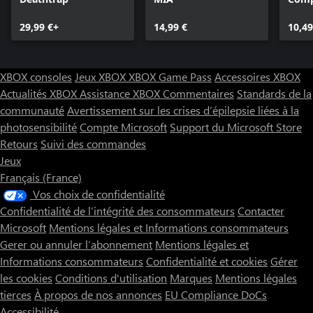
29,99 €+
14,99 €
10,49
XBOX consoles
Jeux XBOX
XBOX Game Pass
Accessoires XBOX
Actualités XBOX
Assistance XBOX
Commentaires
Standards de la
communauté
Avertissement sur les crises d’épilepsie liées à la
photosensibilité
Compte Microsoft
Support du Microsoft Store
Retours
Suivi des commandes
Jeux
Français (France)
Vos choix de confidentialité
Confidentialité de l’intégrité des consommateurs
Contacter
Microsoft
Mentions légales et Informations consommateurs
Gerer ou annuler l’abonnement
Mentions légales et
Informations consommateurs
Confidentialité et cookies
Gérer
les cookies
Conditions d'utilisation
Marques
Mentions légales
tierces
À propos de nos annonces
EU Compliance DoCs
Accessibilité