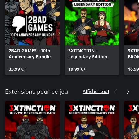
2BAD GAMES - 10th
3XTINCTION -
3XTI
Anniversary Bundle
Legendary Edition
BRO
33,99 €+
19,99 €+
16,99
Afficher tout
Extensions pour ce jeu