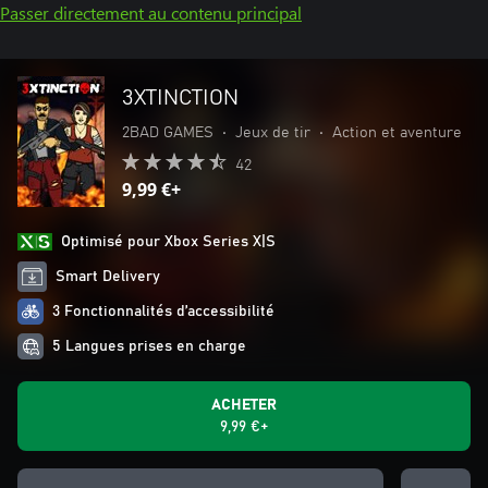
Passer directement au contenu principal
3XTINCTION
2BAD GAMES
•
Jeux de tir
•
Action et aventure
42
9,99 €+
Optimisé pour Xbox Series X|S
Smart Delivery
3 Fonctionnalités d’accessibilité
5 Langues prises en charge
ACHETER
9,99 €+