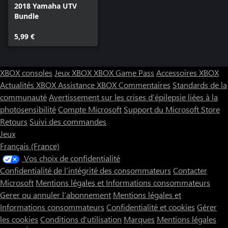
2018 Yamaha UTV
Bundle
5,99 €
XBOX consoles
Jeux XBOX
XBOX Game Pass
Accessoires XBOX
Actualités XBOX
Assistance XBOX
Commentaires
Standards de la
communauté
Avertissement sur les crises d’épilepsie liées à la
photosensibilité
Compte Microsoft
Support du Microsoft Store
Retours
Suivi des commandes
Jeux
Français (France)
Vos choix de confidentialité
Confidentialité de l’intégrité des consommateurs
Contacter
Microsoft
Mentions légales et Informations consommateurs
Gerer ou annuler l’abonnement
Mentions légales et
Informations consommateurs
Confidentialité et cookies
Gérer
les cookies
Conditions d'utilisation
Marques
Mentions légales