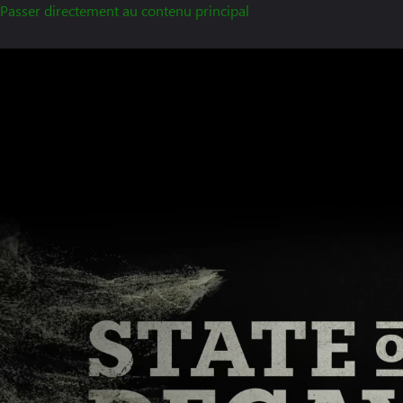
Passer directement au contenu principal
Logo
de
State
of
Decay
3