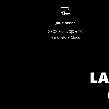
Joue avec :
●
XBOX Series X|S
PC
●
Handheld
Cloud
LA