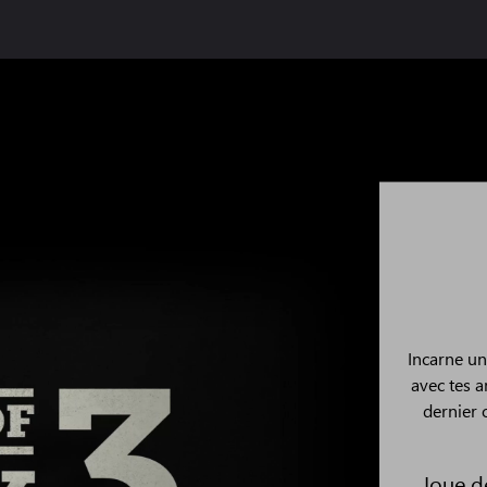
Incarne un
avec tes a
dernier 
Joue dè