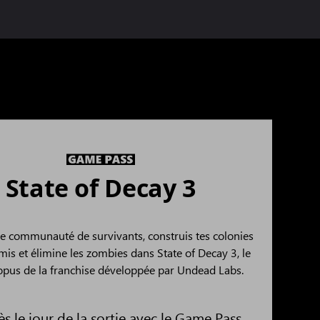
State of Decay 3
e communauté de survivants, construis tes colonies
mis et élimine les zombies dans State of Decay 3, le
opus de la franchise développée par Undead Labs.
s le jour de la sortie avec le Game Pass.