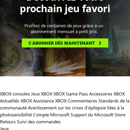
prochain jeu favori
Profitez de centaines de jeux grâce à un
abonnement mensuel à petit prix.
S’ABONNER DÈS MAINTENANT
XBOX consoles
Jeux XBOX
XBOX Game Pass
Accessoires XBOX
Actualités XBOX
Assistance XBOX
Commentaires
Standards de la
communauté
Avertissement sur les crises d’épilepsie liées à la
photosensibilité
Compte Microsoft
Support du Microsoft Store
Retours
Suivi des commandes
Jeux