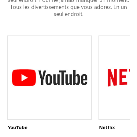
Tous les divertissements que vous adorez. En un
seul endroit.
Liste
des
plateformes
de
divertissement
YouTube
Netflix