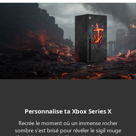
Animation
de
l’habillage
Xbox
Series X
–
DOOM:
The Dark Ages
Personnalise ta Xbox Series X
Recrée le moment où un immense rocher
sombre s’est brisé pour révéler le sigil rouge