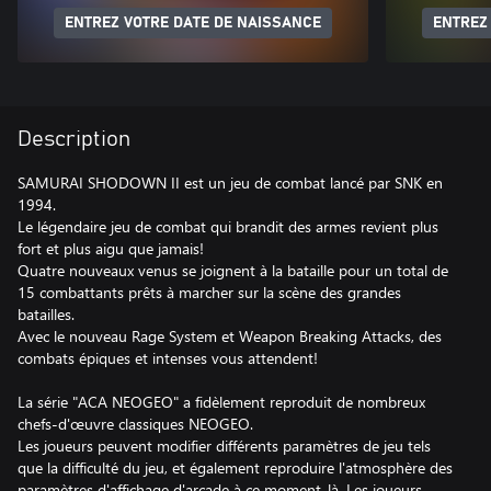
ENTREZ VOTRE DATE DE NAISSANCE
ENTREZ
Description
SAMURAI SHODOWN II est un jeu de combat lancé par SNK en
1994.
Le légendaire jeu de combat qui brandit des armes revient plus
fort et plus aigu que jamais!
Quatre nouveaux venus se joignent à la bataille pour un total de
15 combattants prêts à marcher sur la scène des grandes
batailles.
Avec le nouveau Rage System et Weapon Breaking Attacks, des
combats épiques et intenses vous attendent!
La série "ACA NEOGEO" a fidèlement reproduit de nombreux
chefs-d'œuvre classiques NEOGEO.
Les joueurs peuvent modifier différents paramètres de jeu tels
que la difficulté du jeu, et également reproduire l'atmosphère des
paramètres d'affichage d'arcade à ce moment-là. Les joueurs