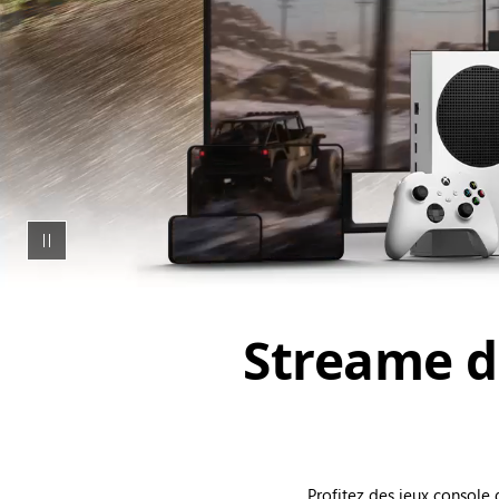
périphériques
de
jeu
manipulés,
un
casque
VR
et
plus
encore.
Streame d
Profitez des jeux console