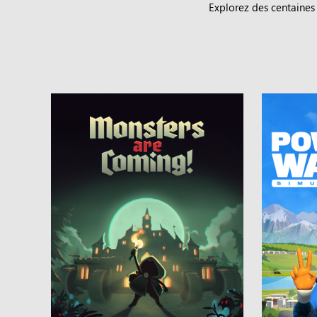
Explorez des centaines