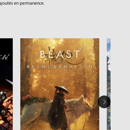
 ajoutés en permanence.