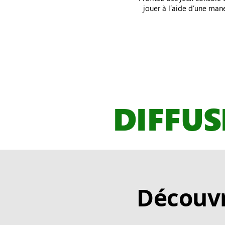
jouer à l’aide d’une mane
DIFFUS
Découvr