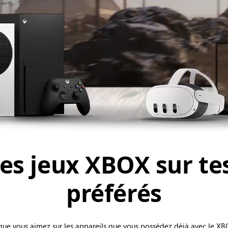
es jeux XBOX sur tes
préférés
 que vous aimez sur les appareils que vous possédez déjà avec le 