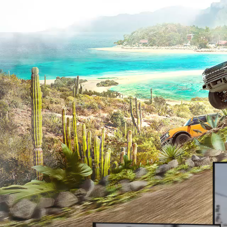
plusieurs
écrans
montrant
des
scènes
de
Forza
Horizon
5
entourés
de
périphériques,
notamment
des
consoles
XBOX,
des
PC,
des