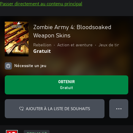
Passer directement au contenu principal
Zombie Army 4: Bloodsoaked
Weapon Skins
Rebellion
•
Action et aventure
•
Jeux de tir
Gratuit
Nécessite un jeu
OBTENIR
Gratuit
AJOUTER À LA LISTE DE SOUHAITS
● ● ●