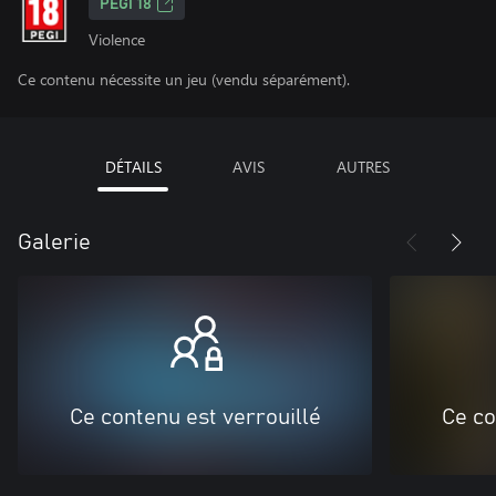
PEGI 18
Violence
Ce contenu nécessite un jeu (vendu séparément).
DÉTAILS
AVIS
AUTRES
Galerie
Ce contenu est verrouillé
Ce co