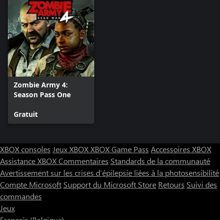
Zombie Army 4:
Season Pass One
Gratuit
XBOX consoles
Jeux XBOX
XBOX Game Pass
Accessoires XBOX
Assistance XBOX
Commentaires
Standards de la communauté
Avertissement sur les crises d’épilepsie liées à la photosensibilité
Compte Microsoft
Support du Microsoft Store
Retours
Suivi des
commandes
Jeux
Français (Belgique)