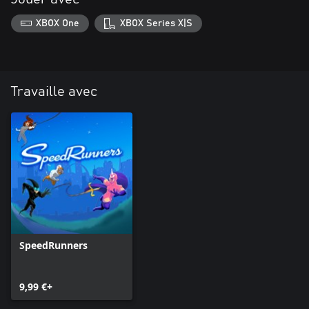
XBOX One
XBOX Series X|S
Travaille avec
SpeedRunners
9,99 €+