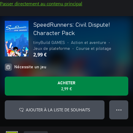
Passer directement au contenu principal
SpeedRunners: Civil Dispute!
Character Pack
tinyBuild GAMES
•
Action et aventure
•
Jeux de plateforme
•
Course et pilotage
2,99 €
Nécessite un jeu
ACHETER
2,99 €
AJOUTER À LA LISTE DE SOUHAITS
● ● ●