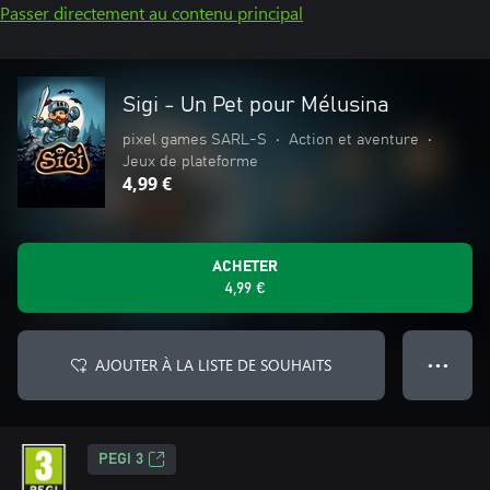
Passer directement au contenu principal
Sigi - Un Pet pour Mélusina
pixel games SARL-S
•
Action et aventure
•
Jeux de plateforme
4,99 €
ACHETER
4,99 €
AJOUTER À LA LISTE DE SOUHAITS
● ● ●
PEGI 3