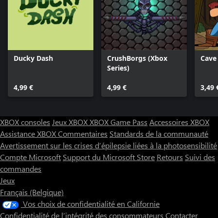
Ducky Dash
CrushBorgs (Xbox
Cave
Series)
4,99 €
4,99 €
3,49 
XBOX consoles
Jeux XBOX
XBOX Game Pass
Accessoires XBOX
Assistance XBOX
Commentaires
Standards de la communauté
Avertissement sur les crises d’épilepsie liées à la photosensibilité
Compte Microsoft
Support du Microsoft Store
Retours
Suivi des
commandes
Jeux
Français (Belgique)
Vos choix de confidentialité en Californie
Confidentialité de l’intégrité des consommateurs
Contacter