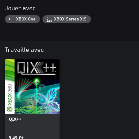
Jouer avec
XBOX One
XBOX Series X|S
Travaille avec
QIX++
9,49 €+