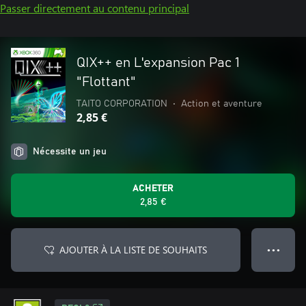
Passer directement au contenu principal
QIX++ en L'expansion Pac 1
"Flottant"
TAITO CORPORATION
•
Action et aventure
2,85 €
Nécessite un jeu
ACHETER
2,85 €
AJOUTER À LA LISTE DE SOUHAITS
● ● ●