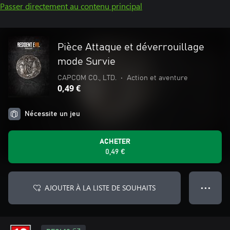
Passer directement au contenu principal
Pièce Attaque et déverrouillage
mode Survie
CAPCOM CO., LTD.
•
Action et aventure
0,49 €
Nécessite un jeu
ACHETER
0,49 €
AJOUTER À LA LISTE DE SOUHAITS
● ● ●