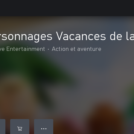
rsonnages Vacances de la
ve Entertainment
•
Action et aventure
● ● ●