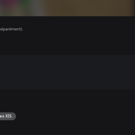
séparément).
es X|S