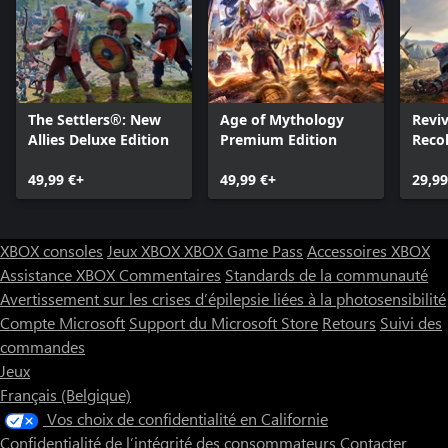
The Settlers®: New
Age of Mythology
Reviv
Allies Deluxe Edition
Premium Edition
Reco
49,99 €+
49,99 €+
29,99
XBOX consoles
Jeux XBOX
XBOX Game Pass
Accessoires XBOX
Assistance XBOX
Commentaires
Standards de la communauté
Avertissement sur les crises d’épilepsie liées à la photosensibilité
Compte Microsoft
Support du Microsoft Store
Retours
Suivi des
commandes
Jeux
Français (Belgique)
Vos choix de confidentialité en Californie
Confidentialité de l’intégrité des consommateurs
Contacter