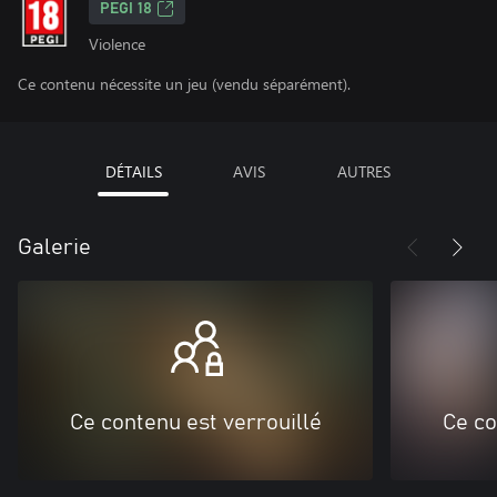
PEGI 18
Violence
Ce contenu nécessite un jeu (vendu séparément).
DÉTAILS
AVIS
AUTRES
Galerie
Ce contenu est verrouillé
Ce co