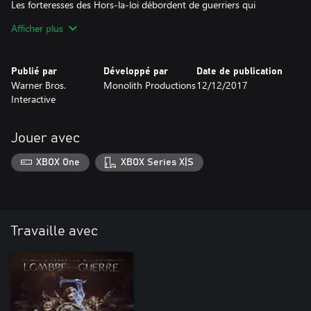
Les forteresses des Hors-la-loi débordent de guerriers qui
s'entraînent sans relâche et forment l'élite des défenseurs du
Afficher plus
Mordor.
Publié par
Développé par
Date de publication
Warner Bros.
Monolith Productions
12/12/2017
Interactive
Jouer avec
XBOX One
XBOX Series X|S
Travaille avec