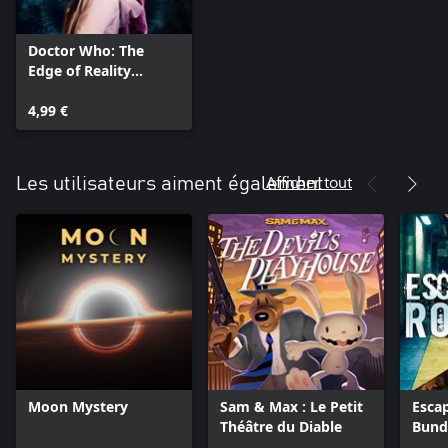
Doctor Who: The
Edge of Reality
Deluxe
4,99 €
Afficher tout
Les utilisateurs aiment également
Moon Mystery
Sam & Max : Le Petit
Esca
Théâtre du Diable
Bund