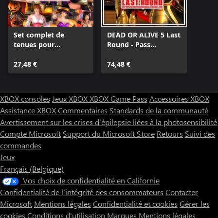
Set complet de
DEAD OR ALIVE 5 Last
tenues pour
Round - Pass
Halloween 2017
nouvelles tenues 7
27,48 €
74,48 €
XBOX consoles
Jeux XBOX
XBOX Game Pass
Accessoires XBOX
Assistance XBOX
Commentaires
Standards de la communauté
Avertissement sur les crises d’épilepsie liées à la photosensibilité
Compte Microsoft
Support du Microsoft Store
Retours
Suivi des
commandes
Jeux
Français (Belgique)
Vos choix de confidentialité en Californie
Confidentialité de l’intégrité des consommateurs
Contacter
Microsoft
Mentions légales
Confidentialité et cookies
Gérer les
cookies
Conditions d'utilisation
Marques
Mentions légales