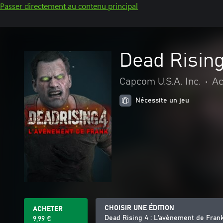
Passer directement au contenu principal
Dead Rising
Capcom U.S.A. Inc.
•
Ac
Nécessite un jeu
CHOISIR UNE ÉDITION
ACHETER
Dead Rising 4 : L'avènement de Fran
9,99 €