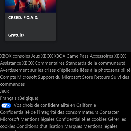
CRSED: F.O.A.D.
Gratuit+
XBOX consoles
Jeux XBOX
XBOX Game Pass
Accessoires XBOX
Assistance XBOX
Commentaires
Standards de la communauté
Avertissement sur les crises d’épilepsie liées à la photosensibilité
Compte Microsoft
Support du Microsoft Store
Retours
Suivi des
commandes
Jeux
Français (Belgique)
Vos choix de confidentialité en Californie
Confidentialité de l’intégrité des consommateurs
Contacter
Microsoft
Mentions légales
Confidentialité et cookies
Gérer les
cookies
Conditions d'utilisation
Marques
Mentions légales