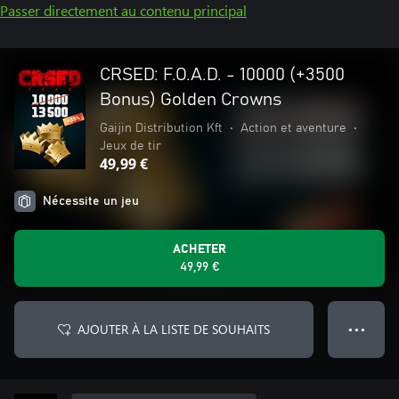
Passer directement au contenu principal
CRSED: F.O.A.D. - 10000 (+3500
Bonus) Golden Crowns
Gaijin Distribution Kft
•
Action et aventure
•
Jeux de tir
49,99 €
Nécessite un jeu
ACHETER
49,99 €
AJOUTER À LA LISTE DE SOUHAITS
● ● ●