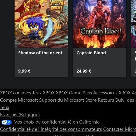
Shadow of the orient
Captain Blood
9,99 €
24,99 €
XBOX consoles
Jeux XBOX
XBOX Game Pass
Accessoires XBOX
A
Compte Microsoft
Support du Microsoft Store
Retours
Suivi de
Jeux
Français (Belgique)
Vos choix de confidentialité en Californie
Confidentialité de l’intégrité des consommateurs
Contacter Micr