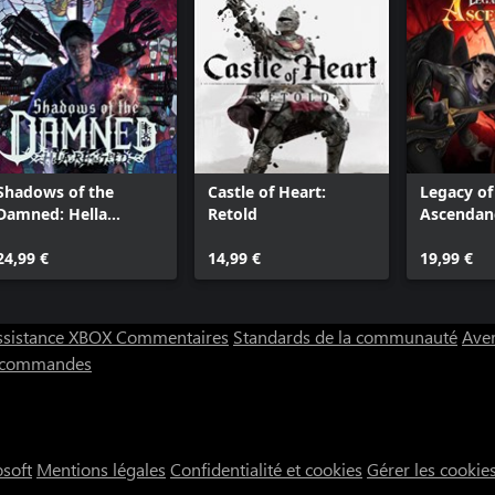
Shadows of the
Castle of Heart:
Legacy of
Damned: Hella
Retold
Ascendan
Remastered
24,99 €
14,99 €
19,99 €
ssistance XBOX
Commentaires
Standards de la communauté
Aver
s commandes
osoft
Mentions légales
Confidentialité et cookies
Gérer les cookie