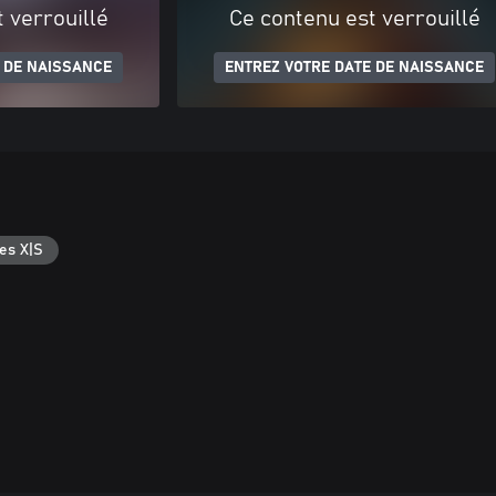
 verrouillé
Ce contenu est verrouillé
 DE NAISSANCE
ENTREZ VOTRE DATE DE NAISSANCE
es X|S