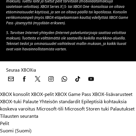
maksun). Tuettu laite ja tuetut pelit tarvitaan (mobiilidatamaksuja
saatetaan veloittaa). XBOX Series X|S- tai XBOX One -konsolissa on oltava
etäominaisuudet käytössä, ja sen on oltava päällä tai lepotilassa. Konsolin
verkkomoninpeli (myös XBOX-etäpelaamisen kautta) edellyttää XBOX Game
Pass -jäsenyyttä (myydään erikseen).
5. Tarvitsee Internet-yhteyden (Internet-palveluntarjoaja saattaa veloittaa
maksun). Tuotteita ei välttämättä ole saatavilla kaikilla markkina-alueilla.
Tekniset tiedot ja ominaisuudet vaihtelevat mallin mukaan, ja kaikki kuvat
ovat vain havainnollistamista varten.
Seuraa XBOXia
XBOX konsolit
XBOX-pelit
XBOX Game Pass
XBOX-lisävarusteet
XBOX-tuki
Palaute
Yhteisön standardit
Epileptisiä kohtauksia
koskeva varoitus
Microsoft-tili
Microsoft Storen tuki
Palautukset
Tilausten seuranta
Pelit
Suomi (Suomi)