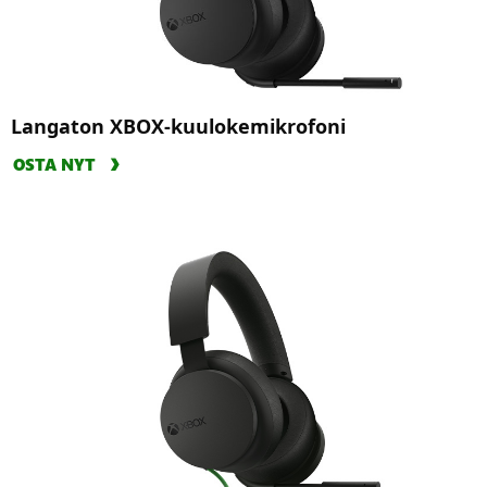
Langaton XBOX-kuulokemikrofoni
OSTA NYT