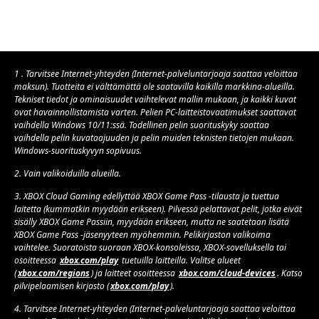
1 . Tarvitsee Internet-yhteyden (Internet-palveluntarjoaja saattaa veloittaa
maksun). Tuotteita ei välttämättä ole saatavilla kaikilla markkina-alueilla.
Tekniset tiedot ja ominaisuudet vaihtelevat mallin mukaan, ja kaikki kuvat
ovat havainnollistamista varten. Pelien PC-laitteistovaatimukset saattavat
vaihdella Windows 10/11:ssä. Todellinen pelin suorituskyky saattaa
vaihdella pelin kuvataajuuden ja pelin muiden teknisten tietojen mukaan.
Windows-suorituskyvyn sopivuus.
2. Vain valikoiduilla alueilla.
3. XBOX Cloud Gaming edellyttää XBOX Game Pass -tilausta ja tuettua
laitetta (kummatkin myydään erikseen). Pilvessä pelattavat pelit, jotka eivät
sisälly XBOX Game Passiin, myydään erikseen, mutta ne saatetaan lisätä
XBOX Game Pass -jäsenyyteen myöhemmin. Pelikirjaston valikoima
vaihtelee. Suoratoista suoraan XBOX-konsoleissa, XBOX-sovelluksella tai
osoitteessa
xbox.com/play
tuetuilla laitteilla. Valitse alueet
(
xbox.com/regions
) ja laitteet osoitteessa
xbox.com/cloud-devices
. Katso
pilvipelaamisen kirjasto (
xbox.com/play
).
4. Tarvitsee Internet-yhteyden (Internet-palveluntarjoaja saattaa veloittaa