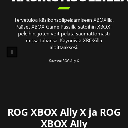

Silksong
-
pelikuvaa
Tervetuloa käsikonsolipelaamiseen XBOXilla.
ROG
Pääset XBOX Game Passilla satoihin XBOX-
XBOX
peleihin, joten voit pelata saumattomasti
Ally
missä tahansa. Käynnistä XBOXilla
X
aloittaaksesi.
-
käsikonsolilla
Kuvassa: ROG Ally X
ROG XBOX Ally X ja ROG
XBOX Ally