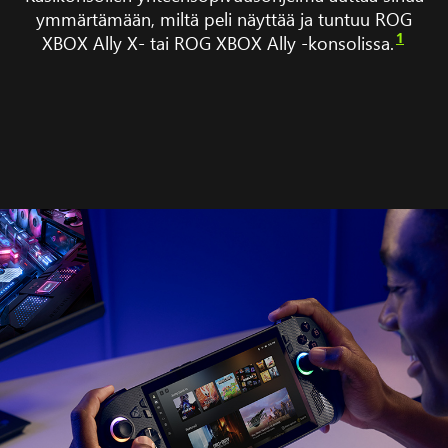
Sky,
ymmärtämään, miltä peli näyttää ja tuntuu ROG
Gears
1
XBOX Ally X- tai ROG XBOX Ally -konsolissa.
Tactic,
Balatro
ja
Palsworld