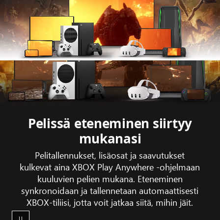
Animaatio,
joka
näyttää
Gears
Pelissä eteneminen siirtyy
Tactics
mukanasi
-
pelin
Pelitallennukset, lisäosat ja saavutukset
traileri-
kulkevat aina XBOX Play Anywhere -ohjelmaan
kuvaa
kuuluvien pelien mukana. Eteneminen
XBOX-
synkronoidaan ja tallennetaan automaattisesti
laiteekosysteemissä
XBOX-tiliisi, jotta voit jatkaa siitä, mihin jäit.