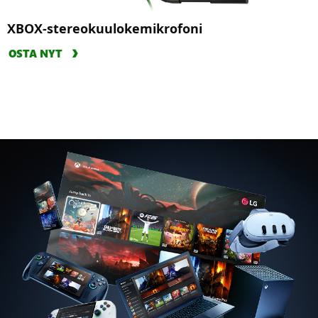
XBOX-stereokuulokemikrofoni
OSTA NYT