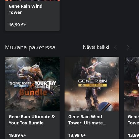
Gene Rain Wind
Tower
16,99 €+
Näytä kaikki
Mukana paketissa
Gene Rain Ultimate &
Gene Rain Wind
Gene
Your Toy Bundle
Tower: Ultimate
Towe
Edition
Heav
19,99 €+
13,99 €+
13,99