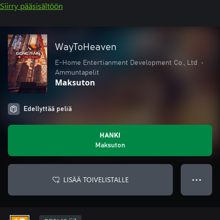
Siirry pääsisältöön
WayToHeaven
E-Home Entertianment Development Co., Ltd
•
Ammuntapelit
Maksuton
Edellyttää peliä
HANKI
Maksuton
LISÄÄ TOIVELISTALLE
● ● ●