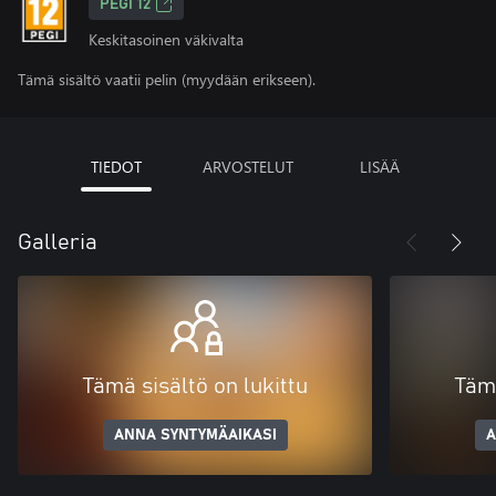
PEGI 12
Keskitasoinen väkivalta
Tämä sisältö vaatii pelin (myydään erikseen).
TIEDOT
ARVOSTELUT
LISÄÄ
Galleria
Tämä sisältö on lukittu
Tämä
ANNA SYNTYMÄAIKASI
A