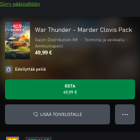
Siirry pääsisältöön
War Thunder - Marder Clovis Pack
Gaijin Distribution Kft
•
Toiminta ja seikkailu
•
Ammuntapelit
49,99 €
Edellyttää peliä
OSTA
49,99 €
LISÄÄ TOIVELISTALLE
● ● ●