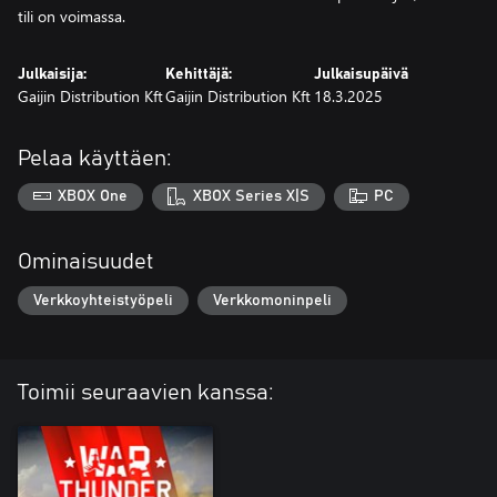
tili on voimassa.
Julkaisija:
Kehittäjä:
Julkaisupäivä
Gaijin Distribution Kft
Gaijin Distribution Kft
18.3.2025
Pelaa käyttäen:
XBOX One
XBOX Series X|S
PC
Ominaisuudet
Verkkoyhteistyöpeli
Verkkomoninpeli
Toimii seuraavien kanssa: