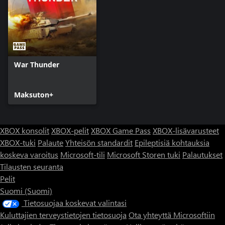
War Thunder
Maksuton+
XBOX konsolit
XBOX-pelit
XBOX Game Pass
XBOX-lisävarusteet
XBOX-tuki
Palaute
Yhteisön standardit
Epileptisiä kohtauksia
koskeva varoitus
Microsoft-tili
Microsoft Storen tuki
Palautukset
Tilausten seuranta
Pelit
Suomi (Suomi)
Tietosuojaa koskevat valintasi
Kuluttajien terveystietojen tietosuoja
Ota yhteyttä Microsoftiin