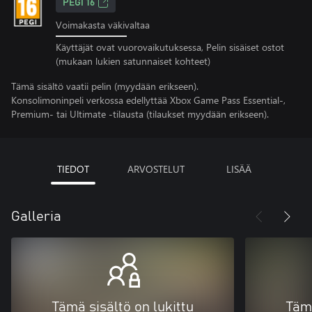
PEGI 16
Voimakasta väkivaltaa
Käyttäjät ovat vuorovaikutuksessa, Pelin sisäiset ostot
(mukaan lukien satunnaiset kohteet)
Tämä sisältö vaatii pelin (myydään erikseen).
Konsolimoninpeli verkossa edellyttää Xbox Game Pass Essential-,
Premium- tai Ultimate -tilausta (tilaukset myydään erikseen).
TIEDOT
ARVOSTELUT
LISÄÄ
Galleria
Tämä sisältö on lukittu
Tämä