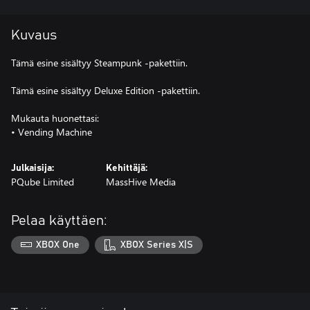
Kuvaus
Tämä esine sisältyy Steampunk -pakettiin.
Tämä esine sisältyy Deluxe Edition -pakettiin.
Mukauta huonettasi:
Julkaisija:
Kehittäjä:
PQube Limited
MassHive Media
Pelaa käyttäen:
XBOX One
XBOX Series X|S