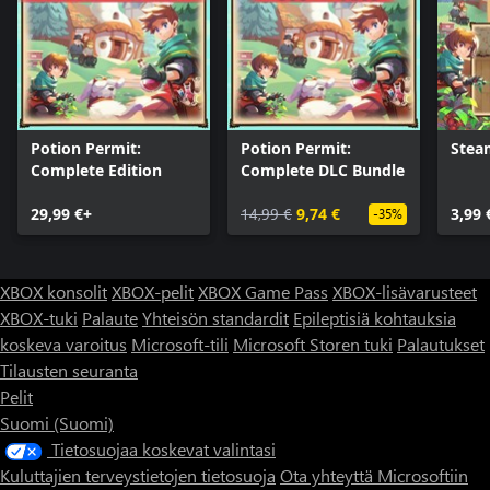
Potion Permit:
Potion Permit:
Stea
Complete Edition
Complete DLC Bundle
29,99 €+
14,99 €
9,74 €
3,99 
-35%
XBOX konsolit
XBOX-pelit
XBOX Game Pass
XBOX-lisävarusteet
XBOX-tuki
Palaute
Yhteisön standardit
Epileptisiä kohtauksia
koskeva varoitus
Microsoft-tili
Microsoft Storen tuki
Palautukset
Tilausten seuranta
Pelit
Suomi (Suomi)
Tietosuojaa koskevat valintasi
Kuluttajien terveystietojen tietosuoja
Ota yhteyttä Microsoftiin