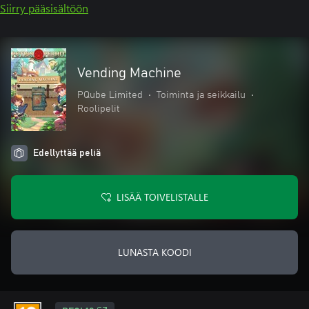
Siirry pääsisältöön
Vending Machine
PQube Limited
•
Toiminta ja seikkailu
•
Roolipelit
Edellyttää peliä
LISÄÄ TOIVELISTALLE
LUNASTA KOODI