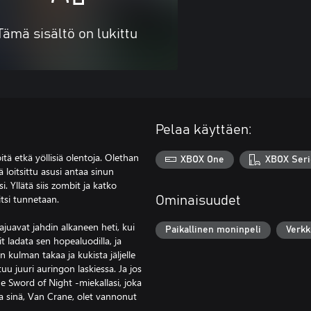
Tämä sisältö on lukittu
Pelaa käyttäen:
tä etkä yöllisiä olentoja. Olethan
XBOX One
XBOX Seri
 loitsittu asusi antaa sinun
 Yllätä siis zombit ja katko
itsi tunnetaan.
Ominaisuudet
ajuavat jahdin alkaneen heti, kui
Paikallinen moninpeli
Verkk
t ladata sen hopealuodilla, ja
 kulman takaa ja kukista jäljelle
tuu juuri auringon laskiessa. Ja jos
e Sword of Night -miekallasi, joka
a sinä, Van Crane, olet vannonut