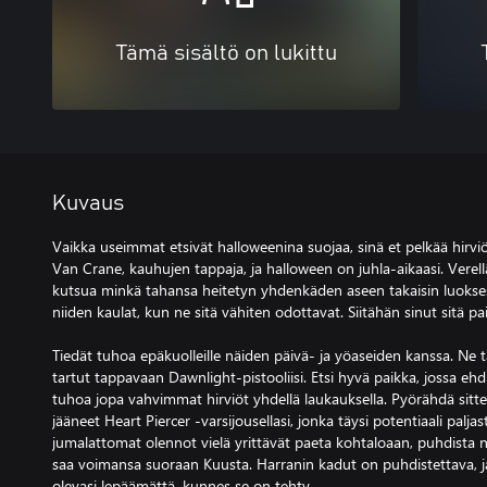
Tämä sisältö on lukittu
Kuvaus
Vaikka useimmat etsivät halloweenina suojaa, sinä et pelkää hirviöi
Van Crane, kauhujen tappaja, ja halloween on juhla-aikaasi. Verellä
kutsua minkä tahansa heitetyn yhdenkäden aseen takaisin luoksesi.
niiden kaulat, kun ne sitä vähiten odottavat. Siitähän sinut sitä pa
Tiedät tuhoa epäkuolleille näiden päivä- ja yöaseiden kanssa. Ne t
tartut tappavaan Dawnlight-pistooliisi. Etsi hyvä paikka, jossa ehdi
tuhoa jopa vahvimmat hirviöt yhdellä laukauksella. Pyörähdä sitten
jääneet Heart Piercer -varsijousellasi, jonka täysi potentiaali paljas
jumalattomat olennot vielä yrittävät paeta kohtaloaan, puhdista n
saa voimansa suoraan Kuusta. Harranin kadut on puhdistettava, j
olevasi lepäämättä, kunnes se on tehty.