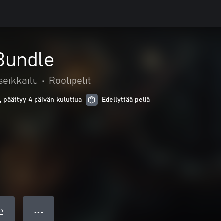
Bundle
seikkailu
•
Roolipelit
, päättyy 4 päivän kuluttua
Edellyttää peliä
● ● ●