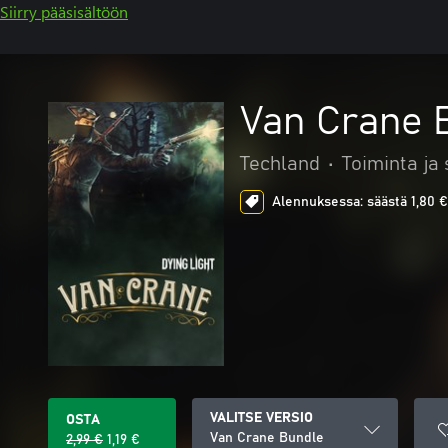
Siirry pääsisältöön
Van Crane 
Techland
•
Toiminta ja 
Alennuksessa: säästä 1,80 €
VALITSE VERSIO
OSTA
Van Crane Bundle
2,99 €
1,19 €