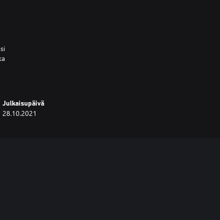
si
Julkaisupäivä
28.10.2021