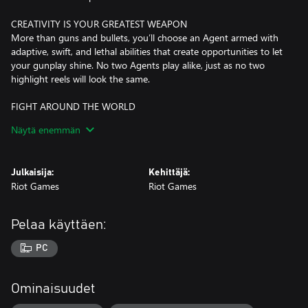
CREATIVITY IS YOUR GREATEST WEAPON
More than guns and bullets, you’ll choose an Agent armed with
adaptive, swift, and lethal abilities that create opportunities to let
your gunplay shine. No two Agents play alike, just as no two
highlight reels will look the same.
FIGHT AROUND THE WORLD
Each map is a playground to showcase your creative thinking.
Näytä enemmän
Purpose-built for team strategies, spectacular plays, and clutch
moments. Make the play others will imitate for years to come.
Julkaisija:
Kehittäjä:
With Game Pass, members will unlock:
Riot Games
Riot Games
● All current Agents
● Day-one access to every new Agent as they're released
● 20% Match XP boost given to Battlepass, Event Pass, and
Pelaa käyttäen:
active Agent Contract progress.
PC
Ominaisuudet