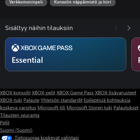
Verkkomoninpeli
Konsolin näppäimistö ja hiiri
Sisältyy näihin tilauksiin
Essential
XBOX konsolit
XBOX-pelit
XBOX Game Pass
XBOX-lisävarusteet
XBOX-tuki
Palaute
Yhteisön standardit
Epileptisiä kohtauksia
koskeva varoitus
Microsoft-tili
Microsoft Storen tuki
Palautukset
Tilausten seuranta
Pelit
Suomi (Suomi)
Tietosuojaa koskevat valintasi