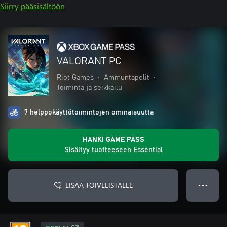
Siirry pääsisältöön
VALORANT PC
Riot Games
•
Ammuntapelit
•
Toiminta ja seikkailu
7 helppokäyttötoimintojen ominaisuutta
HANKI GAME PASS
Sisältyy tuotteeseen Essential
LISÄÄ TOIVELISTALLE
● ● ●