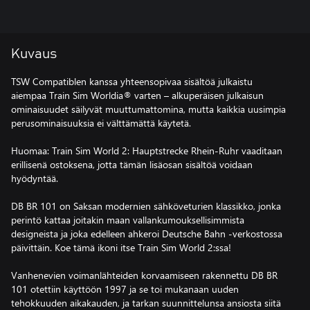
Kuvaus
TSW Compatiblen kanssa yhteensopivaa sisältöä julkaistu
aiempaa Train Sim Worldia® varten – alkuperäisen julkaisun
ominaisuudet säilyvät muuttumattomina, mutta kaikkia uusimpia
perusominaisuuksia ei välttämättä käytetä.
Huomaa: Train Sim World 2: Hauptstrecke Rhein-Ruhr vaaditaan
erillisenä ostoksena, jotta tämän lisäosan sisältöä voidaan
hyödyntää.
DB BR 101 on Saksan modernien sähköveturien klassikko, jonka
perintö kattaa joitakin maan vallankumouksellisimmista
designeista ja joka edelleen ahkeroi Deutsche Bahn -verkostossa
päivittäin. Koe tämä ikoni itse Train Sim World 2:ssa!
Vanhenevien voimanlähteiden korvaamiseen rakennettu DB BR
101 otettiin käyttöön 1997 ja se toi mukanaan uuden
tehokkuuden aikakauden, ja tarkan suunnittelunsa ansiosta siitä