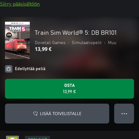
Siirry pääsisältöön
Train Sim World® 5: DB BR101
Dovetail Games
•
Simulaatiopelit
•
Muu
13,99 €
Edellyttää peliä
OSTA
13,99 €
LISÄÄ TOIVELISTALLE
● ● ●