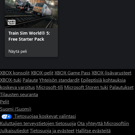
Train Sim World® 5:
Free Starter Pack
Näytä peli
XBOX konsolit
XBOX-pelit
XBOX Game Pass
XBOX-lisävarusteet
XBOX-tuki
Palaute
Yhteisön standardit
Epileptisiä kohtauksia
koskeva varoitus
Microsoft-tili
Microsoft Storen tuki
Palautukset
Tilausten seuranta
Pelit
Suomi (Suomi)
Tietosuojaa koskevat valintasi
Kuluttajien terveystietojen tietosuoja
Ota yhteyttä Microsoftiin
Julkaisutiedot
Tietosuoja ja evästeet
Hallitse evästeitä