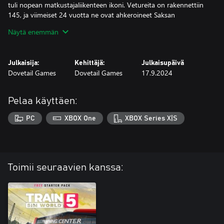
tuli nopean matkustajaliikenteen ikoni. Vetureita on rakennettiin
145, ja viimeiset 24 vuotta ne ovat ahkeroineet Saksan
Näytä enemmän
Julkaisija:
Kehittäjä:
Julkaisupäivä
Dovetail Games
Dovetail Games
17.9.2024
Pelaa käyttäen:
PC
XBOX One
XBOX Series X|S
Toimii seuraavien kanssa: