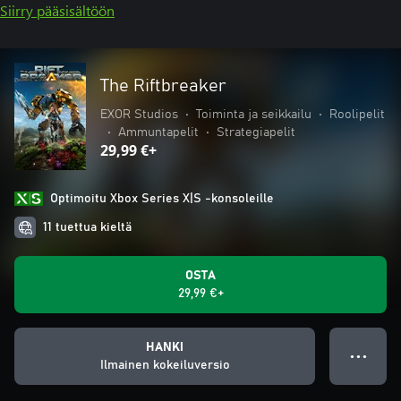
Siirry pääsisältöön
The Riftbreaker
EXOR Studios
•
Toiminta ja seikkailu
•
Roolipelit
•
Ammuntapelit
•
Strategiapelit
29,99 €+
Optimoitu Xbox Series X|S -konsoleille
11 tuettua kieltä
OSTA
29,99 €+
HANKI
● ● ●
Ilmainen kokeiluversio