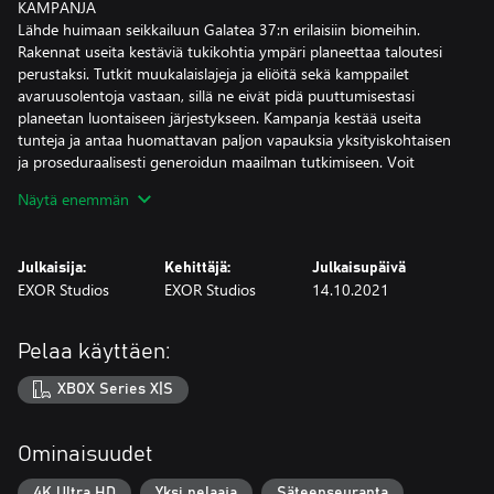
KAMPANJA
Lähde huimaan seikkailuun Galatea 37:n erilaisiin biomeihin.
Rakennat useita kestäviä tukikohtia ympäri planeettaa taloutesi
perustaksi. Tutkit muukalaislajeja ja eliöitä sekä kamppailet
avaruusolentoja vastaan, sillä ne eivät pidä puuttumisestasi
planeetan luontaiseen järjestykseen. Kampanja kestää useita
tunteja ja antaa huomattavan paljon vapauksia yksityiskohtaisen
ja proseduraalisesti generoidun maailman tutkimiseen. Voit
ratkoa asiat omassa järjestyksessäsi ja päättää itse, mitä laitteita
Näytä enemmän
käytät. Olethan paikan ainoa ihminen.
SELVIYTYMINEN
Tehtäväsi on selviytyä planeetalla tietyn aikaa ja kukistaa koko
Julkaisija:
Kehittäjä:
Julkaisupäivä
ajan vaikeutuvat vihollisaallot. Jokainen tehtävä
EXOR Studios
EXOR Studios
14.10.2021
satunnaisgeneroidaan, joten erilaisia läpipeluukokemuksia on
lähes loputtomasti.
HIEKKALAATIKKO
Pelaa käyttäen:
Jos intensiivinen selviytymiskamppailu ei ole makuusi, kokeile
Sandbox-pelitilaa, missä saat koko pelin ohjakset käsiisi. Voit
XBOX Series X|S
hallita muun muassa luonnonvaroja, vihollisten syntyä ja sääoloja.
TUKIKOHDAN RAKENTAMINEN
Tärkein tehtäväsi on rakentaa kaksisuuntainen repeämä Maahan
Ominaisuudet
kulkua varten. Laite on monimutkainen ja tarvitsee valtavasti
energiaa. Pelkät aurinkopaneelit ja muutamat terästonnit eivät
4K Ultra HD
Yksi pelaaja
Säteenseuranta