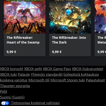
The Riftbreaker:
The Riftbreaker: Into
The R
Heart of the Swamp
The Dark
Metal
9,99 €
9,99 €
9,99 
XBOX konsolit
XBOX-pelit
XBOX Game Pass
XBOX-lisävarusteet
XBOX-tuki
Palaute
Yhteisön standardit
Epileptisiä kohtauksia
koskeva varoitus
Microsoft-tili
Microsoft Storen tuki
Palautukset
Tilausten seuranta
Pelit
Suomi (Suomi)
Tietosuojaa koskevat valintasi