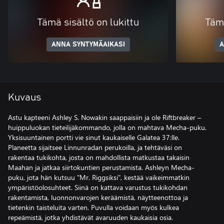
Tämä sisältö on lukittu
Tämä
ANNA SYNTYMÄAIKASI
A
Kuvaus
Astu kapteeni Ashley S. Nowakin saappaisiin ja ole Riftbreaker –
huippuluokan tieteilijäkommando, jolla on mahtava Mecha-puku.
Yksisuuntainen portti vie sinut kaukaiselle Galatea 37:lle.
Planeetta sijaitsee Linnunradan perukoilla, ja tehtäväsi on
rakentaa tukikohta, josta on mahdollista matkustaa takaisin
Maahan ja jatkaa siirtokuntien perustamista. Ashleyn Mecha-
puku, jota hän kutsuu "Mr. Riggsiksi", kestää vaikeimmatkin
ympäristöolosuhteet. Siinä on kattava varustus tukikohdan
rakentamista, luonnonvarojen keräämistä, näytteenottoa ja
tietenkin taisteluita varten. Puvulla voidaan myös kulkea
repeämistä, jotka yhdistävät avaruuden kaukaisia osia.