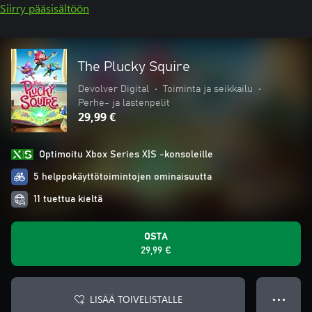
Siirry pääsisältöön
The Plucky Squire
Devolver Digital
•
Toiminta ja seikkailu
•
Perhe- ja lastenpelit
29,99 €
Optimoitu Xbox Series X|S -konsoleille
5 helppokäyttötoimintojen ominaisuutta
11 tuettua kieltä
OSTA
29,99 €
LISÄÄ TOIVELISTALLE
● ● ●