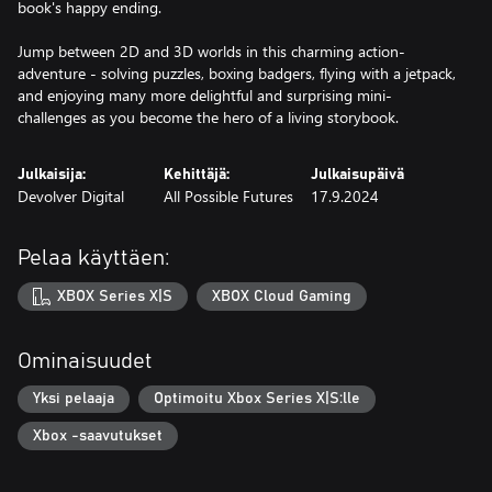
book's happy ending.
Jump between 2D and 3D worlds in this charming action-
adventure - solving puzzles, boxing badgers, flying with a jetpack,
and enjoying many more delightful and surprising mini-
challenges as you become the hero of a living storybook.
Julkaisija:
Kehittäjä:
Julkaisupäivä
Devolver Digital
All Possible Futures
17.9.2024
Pelaa käyttäen:
XBOX Series X|S
XBOX Cloud Gaming
Ominaisuudet
Yksi pelaaja
Optimoitu Xbox Series X|S:lle
Xbox -saavutukset