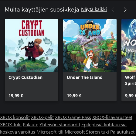
Näytä kaikki
Muita käyttäjien suosikkeja
Crypt Custodian
Under The Island
Wolf
Spiri
19,99 €
19,99 €
9,99 
XBOX konsolit
XBOX-pelit
XBOX Game Pass
XBOX-lisävarusteet
XBOX-tuki
Palaute
Yhteisön standardit
Epileptisiä kohtauksia
koskeva varoitus
Microsoft-tili
Microsoft Storen tuki
Palautukset