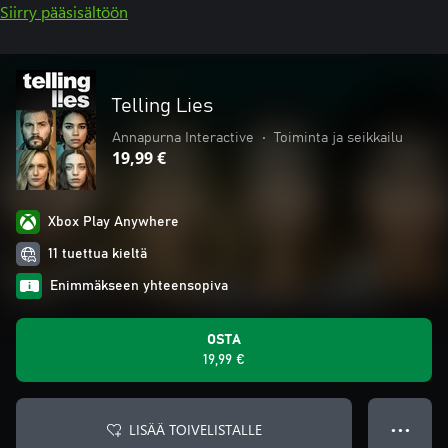
Siirry pääsisältöön
Telling Lies
Annapurna Interactive
•
Toiminta ja seikkailu
19,99 €
Xbox Play Anywhere
11 tuettua kieltä
Enimmäkseen yhteensopiva
OSTA
19,99 €
LISÄÄ TOIVELISTALLE
● ● ●