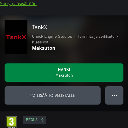
Siirry pääsisältöön
TankX
Check Engine Studios
•
Toiminta ja seikkailu
•
Klassikot
Maksuton
HANKI
Maksuton
LISÄÄ TOIVELISTALLE
● ● ●
PEGI 3