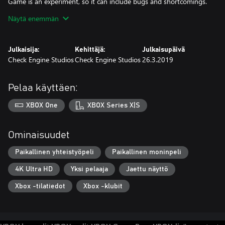
Game is an experiment, so it can include bugs and shortcomings.
Follow me on twitter for any updates regarding this title and
Näytä enemmän
more. In future I plan to include:
- New game modes, like Capture the flag and Defend the base
Julkaisija:
Kehittäjä:
Julkaisupäivä
- TPP view, along with split screen
Check Engine Studios
Check Engine Studios
26.3.2019
- Online multiplayer
Pelaa käyttäen:
XBOX One
XBOX Series X|S
Ominaisuudet
Paikallinen yhteistyöpeli
Paikallinen moninpeli
4K Ultra HD
Yksi pelaaja
Jaettu näyttö
Xbox -tilatiedot
Xbox -klubit