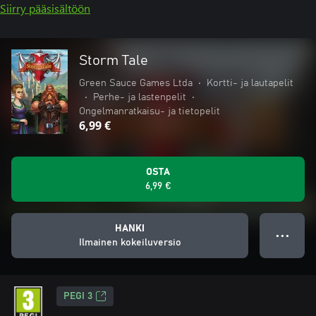
Siirry pääsisältöön
Storm Tale
Green Sauce Games Ltda
•
Kortti- ja lautapelit
•
Perhe- ja lastenpelit
•
Ongelmanratkaisu- ja tietopelit
6,99 €
OSTA
6,99 €
HANKI
● ● ●
Ilmainen kokeiluversio
PEGI 3