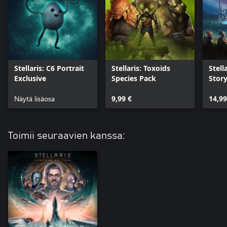
Stellaris: C6 Portrait
Stellaris: Toxoids
Stell
Exclusive
Species Pack
Stor
Näytä lisäosa
9,99 €
14,99
Toimii seuraavien kanssa: