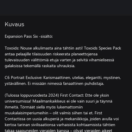
Kuvaus
Expansion Pass Six -sisältö:
Toxoids: Nouse alkulimasta aina tähtiin asti! Toxoids Species Pack
antaa pelaajille tilaisuuden riskeerata planeettojensa
tulevaisuuden välittömiä etuja varten ja selvitä vihamielisessä
galaksissa tekemällä raskaita uhrauksia.
C6 Portrait Exclusive: Karismaattinen, utelias, elegantti, mystinen,
ystävällinen. Ei missään nimessä fanaattinen puhdistaja.
(Tulossa loppuvuodesta 2024) First Contact: Ette ole yksin
universumissa! Maailmankaikkeus ei ole vain suuri ja täynnä
ihmeitä. Törmäät siellä myös lukemattomiin
muukalaisimperiumeihin – olit valmis siihen tai et. First
Contactissa on uusia alkuperiä ja mekaniikkoja, joiden avulla voi
kertoa tarinan sivilisaationsa varhaisista kohtaamisista tähtien
takaa saapuneiden vieraiden kanssa – olivat vieraiden aikeet