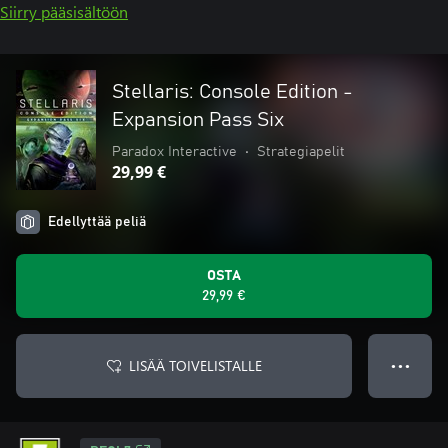
Siirry pääsisältöön
Stellaris: Console Edition -
Expansion Pass Six
Paradox Interactive
•
Strategiapelit
29,99 €
Edellyttää peliä
OSTA
29,99 €
LISÄÄ TOIVELISTALLE
● ● ●