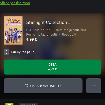
Siirry pääsisältöön
Starlight Collection 3
PM-Studios, Inc.
•
Toiminta ja seikkailu
•
Perhe- ja lastenpelit
•
Roolipelit
4,99 €
Edellyttää peliä
OSTA
4,99 €
LISÄÄ TOIVELISTALLE
● ● ●