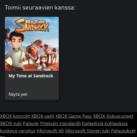
Toimii seuraavien kanssa:
My Time at Sandrock
Näytä peli
XBOX konsolit
XBOX-pelit
XBOX Game Pass
XBOX-lisävarusteet
XBOX-tuki
Palaute
Yhteisön standardit
Epileptisiä kohtauksia
koskeva varoitus
Microsoft-tili
Microsoft Storen tuki
Palautukset