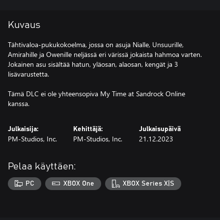
Kuvaus
Tähtivaloa-pukukokoelma, jossa on asuja Nialle, Unsuurille,
Amirahille ja Owenille neljässä eri värissä jokaista hahmoa varten.
Jokainen asu sisältää hatun, yläosan, alaosan, kengät ja 3
lisävarustetta.
Tämä DLC ei ole yhteensopiva My Time at Sandrock Online
kanssa.
Julkaisija:
Kehittäjä:
Julkaisupäivä
PM-Studios, Inc.
PM-Studios, Inc.
21.12.2023
Pelaa käyttäen:
PC
XBOX One
XBOX Series X|S