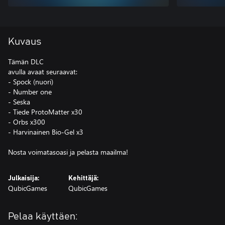
Kuvaus
Tämän DLC
avulla avaat seuraavat:
- Spock (nuori)
- Number one
- Seska
- Tiede ProtoMatter x30
- Orbs x300
- Harvinainen Bio-Gel x3
Nosta voimatasoasi ja pelasta maailma!
Julkaisija:
Kehittäjä:
QubicGames
QubicGames
Pelaa käyttäen: