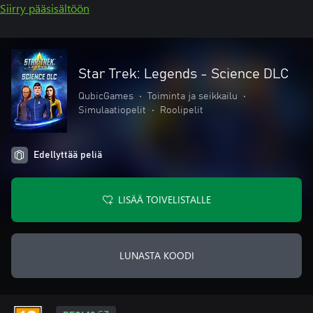
Siirry pääsisältöön
Star Trek: Legends - Science DLC
QubicGames
•
Toiminta ja seikkailu
•
Simulaatiopelit
•
Roolipelit
Edellyttää peliä
LISÄÄ TOIVELISTALLE
LUNASTA KOODI