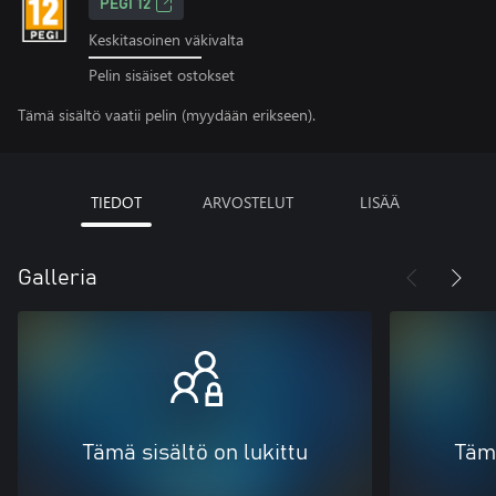
PEGI 12
Keskitasoinen väkivalta
Pelin sisäiset ostokset
Tämä sisältö vaatii pelin (myydään erikseen).
TIEDOT
ARVOSTELUT
LISÄÄ
Galleria
Tämä sisältö on lukittu
Tämä