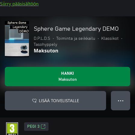
Siirry pääsisältöön
Sphere Game Legendary DEMO
D.P.L.D.S
•
Toiminta ja seikkailu
•
Klassikot
•
Tasohyppely
Maksuton
HANKI
Maksuton
LISÄÄ TOIVELISTALLE
● ● ●
PEGI 3