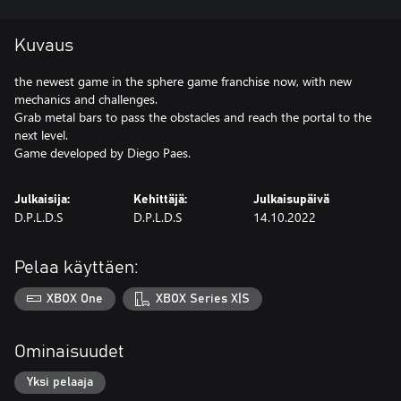
Kuvaus
the newest game in the sphere game franchise now, with new
mechanics and challenges.
Grab metal bars to pass the obstacles and reach the portal to the
next level.
Game developed by Diego Paes.
Julkaisija:
Kehittäjä:
Julkaisupäivä
D.P.L.D.S
D.P.L.D.S
14.10.2022
Pelaa käyttäen:
XBOX One
XBOX Series X|S
Ominaisuudet
Yksi pelaaja