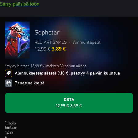
Siirry pääsisältöön
Sophstar
RED ART GAMES
•
Ammuntapelit
12,99 €
3,89 €
*myyty hintaan 12,99 € viimeisten 30 päivän aikana
Alennuksessa: säästä 9,10 €, päättyy 4 päivän kuluttua
7 tuettua kieltä
OSTA
12,99 €
3,89 €
*myyty
hintaan
12,99
€