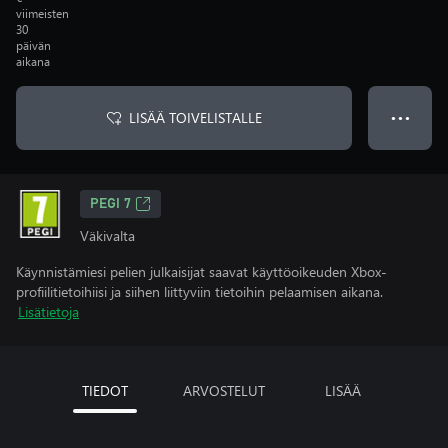
viimeisten
30
päivän
aikana
LISÄÄ TOIVELISTALLE
● ● ●
PEGI 7
Väkivalta
Käynnistämiesi pelien julkaisijat saavat käyttöoikeuden Xbox-
profiilitietoihiisi ja siihen liittyviin tietoihin pelaamisen aikana.
Lisätietoja
TIEDOT
ARVOSTELUT
LISÄÄ