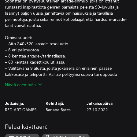
Sophstar on pystysuuntainen arcade-shmup, joka on ottanut
runsaasti inspiraatiota genren parhaista peleistä 90-luvulta ja
lisännyt paljon uusia, jännittäviä ominaisuuksia ja tavallisia
pelimuotoja, joista sekä rennot kotipelaajat että hardcore-arcade-
fanit voivat nauttia.
Ominaisuudet:
– Aito 240x320-arcade-resoluutio.
– 6 eri pelimuotoa.
– 8 kenttää arcade-/tarinatilassa.
– 60 kenttää kadettikoulutilassa.
– Valittavana 9 alusta, joista jokaisella on erilainen pääase,
kakkosase ja teleportti. Valitse pelityyliisi sopiva tai uppoudu
peliin ja opi hallitsemaan kaikkia!
Näytä enemmän
– Lukuisia avattavia ominaisuuksia.
– 6 vaikeustasoa.
– Eri loppuja pelaajan taitojen perusteella.
Julkaisija:
Kehittäjä:
Julkaisupäivä
– Yli 20 pomoa/välipomoa kukistettavaksi.
RED ART GAMES
Banana Bytes
27.10.2022
– Sulava ohjaus Liikefokus-ominaisuudella, joka mahdollistaa
pikselintarkat liikkeet.
– Lähestyttävät pistejärjestelmät niin uusille pelaajille kuin
Pelaa käyttäen:
shmup-veteraaneille.
– Pystysuuntainen näyttötila (”tate”) aitoa arcade-fiilistä varten.