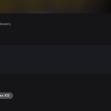
ikseen).
es X|S