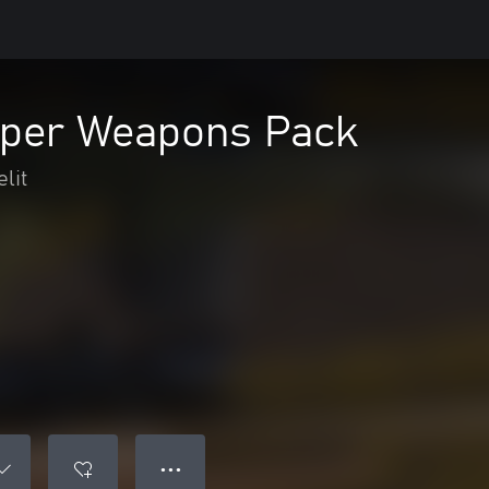
niper Weapons Pack
lit
● ● ●