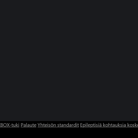
BOX-tuki
Palaute
Yhteisön standardit
Epileptisiä kohtauksia kosk