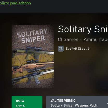
Siirry pääsisältöön
Solitary S
CI Games
•
Ammuntape
Edellyttää peliä
VALITSE VERSIO
OSTA
Solitary Sniper Weapons Pack
6,99 €