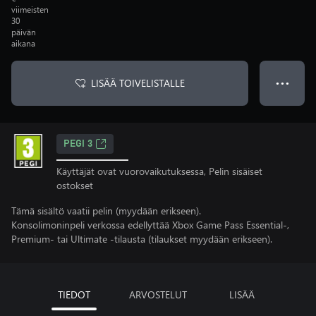
viimeisten
30
päivän
aikana
LISÄÄ TOIVELISTALLE
● ● ●
PEGI 3
Käyttäjät ovat vuorovaikutuksessa, Pelin sisäiset
ostokset
Tämä sisältö vaatii pelin (myydään erikseen).
Konsolimoninpeli verkossa edellyttää Xbox Game Pass Essential-,
Premium- tai Ultimate -tilausta (tilaukset myydään erikseen).
TIEDOT
ARVOSTELUT
LISÄÄ