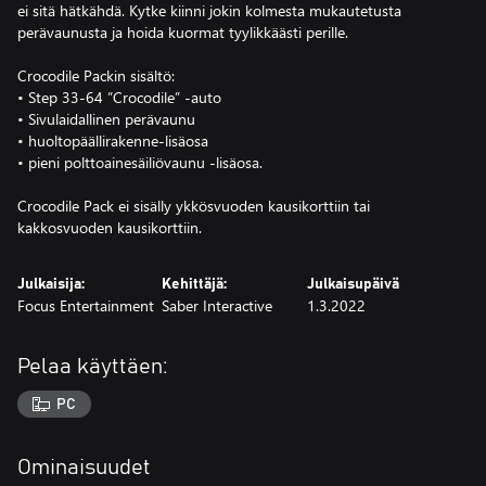
ei sitä hätkähdä. Kytke kiinni jokin kolmesta mukautetusta
perävaunusta ja hoida kuormat tyylikkäästi perille.
Crocodile Packin sisältö:
• Step 33-64 ”Crocodile” -auto
• Sivulaidallinen perävaunu
• huoltopäällirakenne-lisäosa
• pieni polttoainesäiliövaunu -lisäosa.
Crocodile Pack ei sisälly ykkösvuoden kausikorttiin tai
kakkosvuoden kausikorttiin.
Julkaisija:
Kehittäjä:
Julkaisupäivä
Focus Entertainment
Saber Interactive
1.3.2022
Pelaa käyttäen:
PC
Ominaisuudet