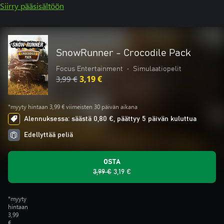
Siirry pääsisältöön
SnowRunner - Crocodile Pack
Focus Entertainment
•
Simulaatiopelit
3,99 €
3,19 €
*myyty hintaan 3,99 € viimeisten 30 päivän aikana
Alennuksessa: säästä 0,80 €, päättyy 5 päivän kuluttua
Edellyttää peliä
OSTA
3,99 €
3,19 €
*myyty
hintaan
3,99
€