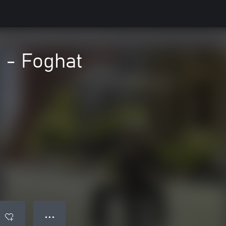
 - Foghat
● ● ●