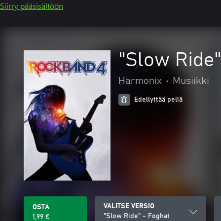
Siirry pääsisältöön
"Slow Ride"
Harmonix
•
Musiikki
Edellyttää peliä
VALITSE VERSIO
OSTA
"Slow Ride" - Foghat
1,99 €