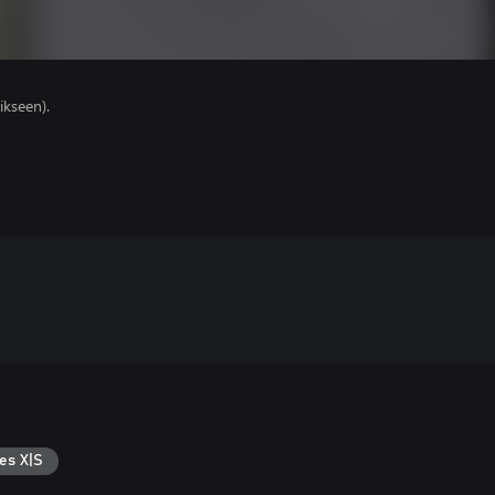
ikseen).
es X|S