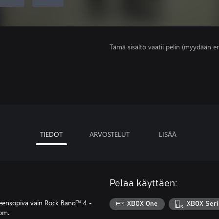
Tämä sisältö vaatii pelin (myydään er
TIEDOT
ARVOSTELUT
LISÄÄ
Pelaa käyttäen:
hteensopiva vain Rock Band™ 4 -
XBOX One
XBOX Seri
com.