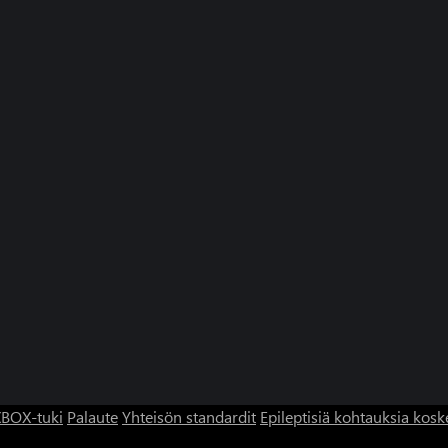
BOX-tuki
Palaute
Yhteisön standardit
Epileptisiä kohtauksia kosk