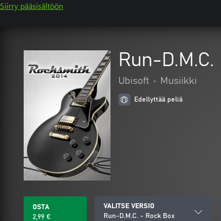
Siirry pääsisältöön
Run-D.M.C.
Ubisoft
•
Musiikki
Edellyttää peliä
VALITSE VERSIO
OSTA
Run-D.M.C. - Rock Box
2,99 €