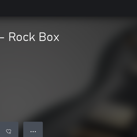
 - Rock Box
● ● ●