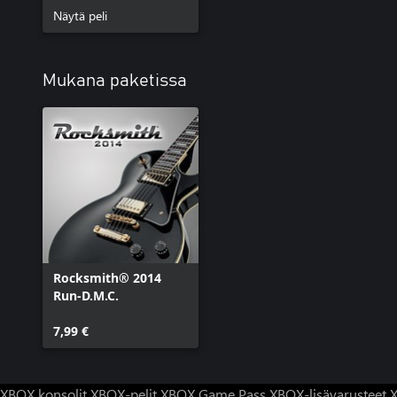
Näytä peli
Mukana paketissa
Rocksmith® 2014
Run-D.M.C.
7,99 €
XBOX konsolit
XBOX-pelit
XBOX Game Pass
XBOX-lisävarusteet
X