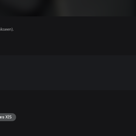
ikseen).
es X|S