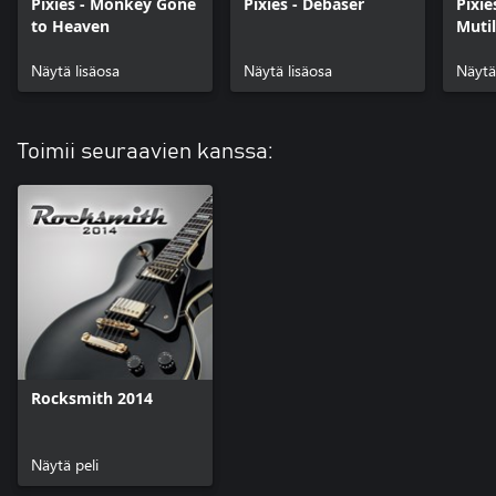
Pixies - Monkey Gone
Pixies - Debaser
Pixie
to Heaven
Mutil
Näytä lisäosa
Näytä lisäosa
Näytä
Toimii seuraavien kanssa:
Rocksmith 2014
Näytä peli