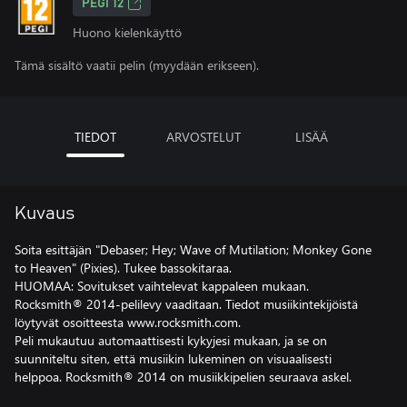
PEGI 12
Huono kielenkäyttö
Tämä sisältö vaatii pelin (myydään erikseen).
TIEDOT
ARVOSTELUT
LISÄÄ
Kuvaus
Soita esittäjän "Debaser; Hey; Wave of Mutilation; Monkey Gone
to Heaven" (Pixies). Tukee bassokitaraa.
HUOMAA: Sovitukset vaihtelevat kappaleen mukaan.
Rocksmith® 2014-pelilevy vaaditaan. Tiedot musiikintekijöistä
löytyvät osoitteesta www.rocksmith.com.
Peli mukautuu automaattisesti kykyjesi mukaan, ja se on
suunniteltu siten, että musiikin lukeminen on visuaalisesti
helppoa. Rocksmith® 2014 on musiikkipelien seuraava askel.