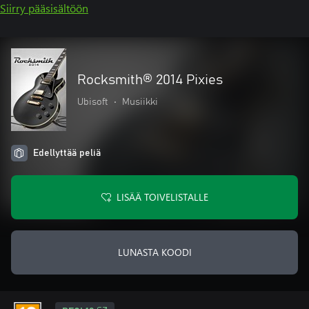
Siirry pääsisältöön
Rocksmith® 2014 Pixies
Ubisoft
•
Musiikki
Edellyttää peliä
LISÄÄ TOIVELISTALLE
LUNASTA KOODI